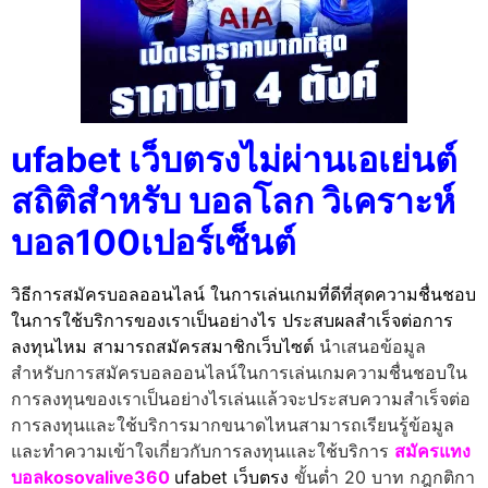
ufabet เว็บตรงไม่ผ่านเอเย่นต์
สถิติสำหรับ บอลโลก วิเคราะห์
บอล100เปอร์เซ็นต์
วิธีการสมัครบอลออนไลน์ ในการเล่นเกมที่ดีที่สุดความชื่นชอบ
ในการใช้บริการของเราเป็นอย่างไร ประสบผลสำเร็จต่อการ
ลงทุนไหม สามารถสมัครสมาชิกเว็บไซต์
นำเสนอข้อมูล
สำหรับการสมัครบอลออนไลน์ในการเล่นเกมความชื่นชอบใน
การลงทุนของเราเป็นอย่างไรเล่นแล้วจะประสบความสำเร็จต่อ
การลงทุนและใช้บริการมากขนาดไหนสามารถเรียนรู้ข้อมูล
และทำความเข้าใจเกี่ยวกับการลงทุนและใช้บริการ
สมัครแทง
บอล
kosovalive360
ufabet เว็บตรง
ขั้นต่ำ 20 บาท
กฎกติกา