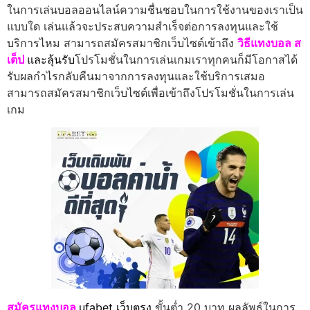
ในการเล่นบอลออนไลน์ความชื่นชอบในการใช้งานของเราเป็น
แบบใด เล่นแล้วจะประสบความสำเร็จต่อการลงทุนและใช้
บริการไหม สามารถสมัครสมาชิกเว็บไซต์เข้าถึง
วิธีแทงบอล ส
เต็ป
และลุ้นรับ
โปรโมชั่นในการเล่นเกมเราทุกคนก็มีโอกาสได้
รับผลกำไรกลับคืนมาจากการลงทุนและใช้บริการเสมอ
สามารถสมัครสมาชิกเว็บไซต์เพื่อเข้าถึงโปรโมชั่นในการเล่น
เกม
สมัครแทงบอล
ufabet เว็บตรง
ขั้นต่ำ 20 บาท
ผลลัพธ์ในการ