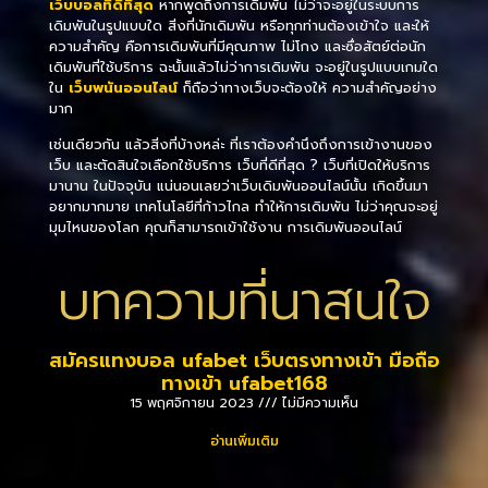
เว็บบอลที่ดีที่สุด
หากพูดถึงการเดิมพัน ไม่ว่าจะอยู่ในระบบการ
เดิมพันในรูปแบบใด สิ่งที่นักเดิมพัน หรือทุกท่านต้องเข้าใจ และให้
ความสำคัญ คือการเดิมพันที่มีคุณภาพ ไม่โกง และซื่อสัตย์ต่อนัก
เดิมพันที่ใช้บริการ ฉะนั้นแล้วไม่ว่าการเดิมพัน จะอยู่ในรูปแบบเกมใด
ใน
เว็บพนันออนไลน์
ก็ถือว่าทางเว็บจะต้องให้ ความสำคัญอย่าง
มาก
เช่นเดียวกัน แล้วสิ่งที่บ้างหล่ะ ที่เราต้องคำนึงถึงการเข้างานของ
เว็บ และตัดสินใจเลือกใช้บริการ เว็บที่ดีที่สุด ?
เว็บที่เปิดให้บริการ
มานาน ในปัจจุบัน แน่นอนเลยว่าเว็บเดิมพันออนไลน์นั้น เกิดขึ้นมา
อยากมากมาย เทคโนโลยีที่ก้าวไกล ทำให้การเดิมพัน ไม่ว่าคุณจะอยู่
มุมไหนของโลก คุณก็สามารถเข้าใช้งาน การเดิมพันออนไลน์
บทความที่นาสนใจ
สมัครแทงบอล ufabet เว็บตรงทางเข้า มือถือ
ทางเข้า ufabet168
15 พฤศจิกายน 2023
ไม่มีความเห็น
อ่านเพิ่มเติม