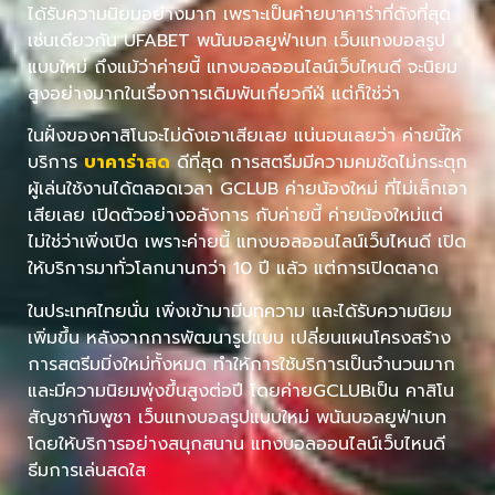
ได้รับความนิยมอย่างมาก เพราะเป็นค่ายบาคาร่าที่ดังที่สุด
เช่นเดียวกัน
UFABET พนันบอลยูฟ่าเบท เว็บแทงบอลรูป
แบบใหม่ ถึงแม้ว่าค่ายนี้ แทงบอลออนไลน์เว็บไหนดี จะนิยม
สูงอย่างมากในเรื่องการเดิมพันเกี่ยวกีฬ่ แต่ก็ใช่ว่า
ในฝั่งของคาสิโนจะไม่ดังเอาเสียเลย แน่นอนเลยว่า ค่ายนี้ให้
บริการ
บาคาร่าสด
ดีที่สุด การสตรีมมีความคมชัดไม่กระตุก
ผู้เล่นใช้งานได้ตลอดเวลา
GCLUB ค่ายน้องใหม่ ที่ไม่เล็กเอา
เสียเลย เปิดตัวอย่างอลังการ กับค่ายนี้ ค่ายน้องใหม่แต่
ไม่ใช่ว่าเพิ่งเปิด เพราะค่ายนี้ แทงบอลออนไลน์เว็บไหนดี เปิด
ให้บริการมาทั่วโลกนานกว่า 10 ปี แล้ว แต่การเปิดตลาด
ในประเทศไทยนั่น เพิ่งเข้ามามีบทความ และได้รับความนิยม
เพิ่มขึ้น หลังจากการพัฒนารูปแบบ เปลี่ยนแผนโครงสร้าง
การสตรีมมิ่งใหม่ทั้งหมด ทำให้การใช้บริการเป็นจำนวนมาก
และมีความนิยมพุ่งขึ้นสูงต่อปี โดยค่ายGCLUBเป็น คาสิโน
สัญชากัมพูชา เว็บแทงบอลรูปแบบใหม่ พนันบอลยูฟ่าเบท
โดยให้บริการอย่างสนุกสนาน แทงบอลออนไลน์เว็บไหนดี
ธีมการเล่นสดใส