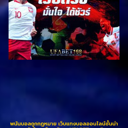
พนันบอลถูกกฎหมาย เว็บแทงบอลออนไลน์ชั้นนำ