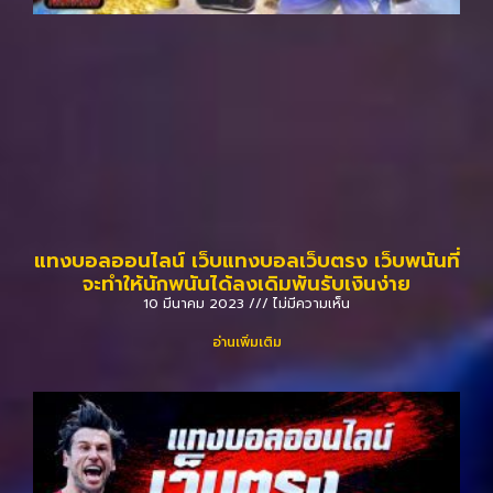
แทงบอลออนไลน์ เว็บแทงบอลเว็บตรง เว็บพนันที่
จะทำให้นักพนันได้ลงเดิมพันรับเงินง่าย
10 มีนาคม 2023
ไม่มีความเห็น
อ่านเพิ่มเติม