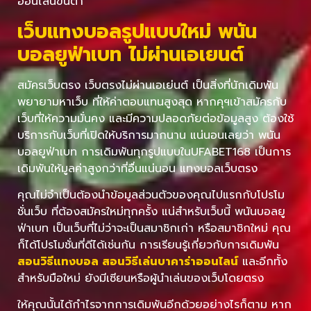
ออนไลน์ขั้นต่ำ
เว็บแทงบอลรูปแบบใหม่ พนัน
บอลยูฟ่าเบท ไม่ผ่านเอเยนต์
สมัครเว็บตรง เว็บตรงไม่ผ่านเอเย่นต์ เป็นสิ่งที่นักเดิมพัน
พยายามหาเว็บ ที่ให้ค่าตอบแทนสูงสุด หากคุฯเข้าสมัครกับ
เว็บที่ให้ความมั่นคง และมีความปลอดภัยต่อข้อมูลสูง ต้องใช้
บริการกับเว็บที่เปิดให้บริการมากนาน แน่นอนเลยว่า พนัน
บอลยูฟ่าเบท การเดิมพันทุกรูปแบบในUFABET168 เป็นการ
เดิมพันให้มูลค่าสูงกว่าที่อื่นแน่นอน แทงบอลเว็บตรง
คุณไม่จำเป็นต้องนำข้อมูลส่วนตัวของคุณไปแรกกับโปรโม
ชั่นเว็บ ที่ต้องสมัครใหม่ทุกครั้ง แน่สำหรับเว็บนี้ พนันบอลยู
ฟ่าเบท เป็นเว็บที่ไม่ว่าจะเป็นสมาชิกเก่า หรือสมาชิกใหม่ คุณ
ก็ได้โปรโมชั่นที่ดีได้เช่นกัน การเรียนรู้เกี่ยวกับการเดิมพัน
สอนวิธีแทงบอล สอนวิธีเล่นบาคาร่าออนไลน์
และอีกทั้ง
สำหรับมือใหม่ ยังมีเซียนหรือผู้นำเล่นของเว็บโดยตรง
ให้คุณนั้นได้กำไรจากการเดิมพันอีกด้วย
อย่างไรก็ตาม หาก