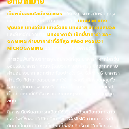
อีกมากมาย
เว็บพนันออนไลน์ครบวงจร
ที่ให้บริการการเดิมพันทุกรูป
แบบ ไม่ว่าจะเป็นกีฬาต่าง ๆ อาทิเช่น
แทงมวย แทง
ฟุตบอล แทงไก่ชน แทงวัวชน แทงบาส แทงเบสบอล
และอื่นๆอีกมากมาย
แทงบาคาร่า เซ็กซี่บาคาร่า SA-
GAMING ค่ายบาคาร่าที่ดีที่สุด สล็อต PGSLOT
MICROGAMING
และอีกหลากหลายค่ายดัง
การเดิมพันที่ให้บริการคุณอย่างดีที่สุด
บาคาร่า หากใครชื่น
ชอบเล่นบาคาร่า คุณจะรู้เลยว่า ค่ายบาคาร่า มีหลากหลาย
ค่ายอย่างมาก แตกต่างกันอย่างไร S
A GAMING บาคาร่า
ค่ายดัง ที่นำสาวสวยมาแจกไพ่ การสตรีมที่ครอบคลุมทั่ว
โลก อยู่ในมาตรฐานระดับสากล เว็บแทงบอลรูปแบบใหม่
เป็นค่ายเกมที่ให้บริการอย่างถูกกฏหมาย และยังมีความ
สนุก
ในการเดิมพันสามารถเลือกใช้บริการ ด้วยเลือกจาก สาว
แจกไพ่ที่ชื่นชอบได้อีกด้วย
SA GAMIMG ค่ายบาคาร่าที่
นิยม เป็นค่ายที่ไม่ว่าเว็บไหนก็ซื้อลิขสิทธิ์มาไว้ในเว็บของตน