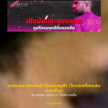
แทงบอล ออนไลน์ เว็บบอลยูฟ่า เว็บบอลที่คนเล่น
เยอะที่สุด
19 ตุลาคม 2023
ไม่มีความเห็น
อ่านเพิ่มเติม